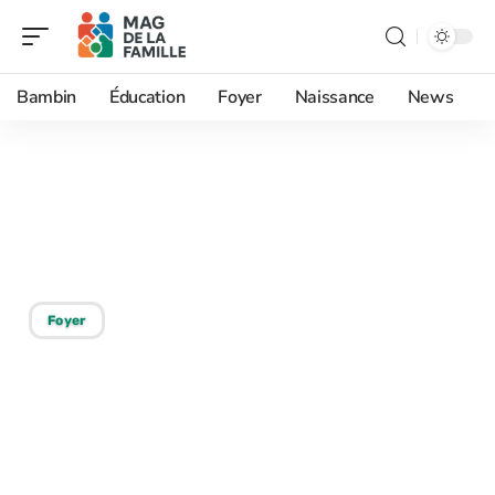
Bambin
Éducation
Foyer
Naissance
News
23/10/2025
Salaire pour adopter seul :
quel montant idéal ?
Foyer