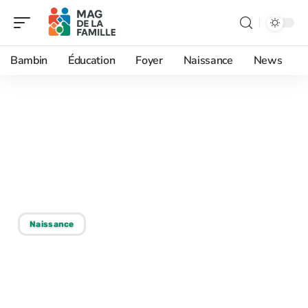
Bambin
Éducation
Foyer
Naissance
News
22/01/2026
Maîtriser le poudrage du
lait maternel et ses
bienfaits méconnus
Naissance