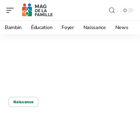
Bambin
Éducation
Foyer
Naissance
News
13/01/2026
Lit au sol pour bébé :
quand et comment le
choisir ?
Naissance