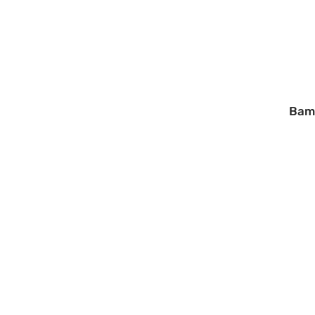
Bam
15/12/2025
Intergénération
transgénérationn
et différences à