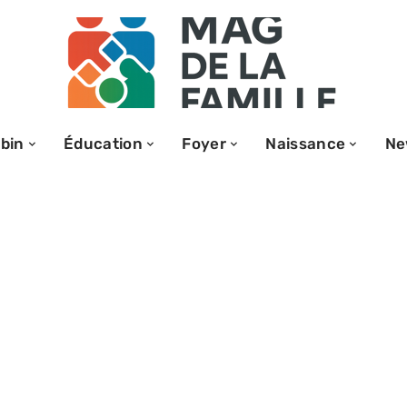
bin
Éducation
Foyer
Naissance
Ne
nel et
el : définitions
 savoir