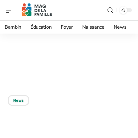
Bambin
Éducation
Foyer
Naissance
News
21/01/2026
Enfants qui coupent les
ponts avec leurs parents :
comprendre et agir
News